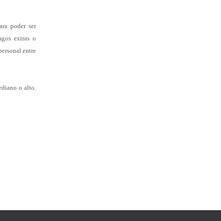
para poder
ser
agos extras o
personal entre
diano o alto.