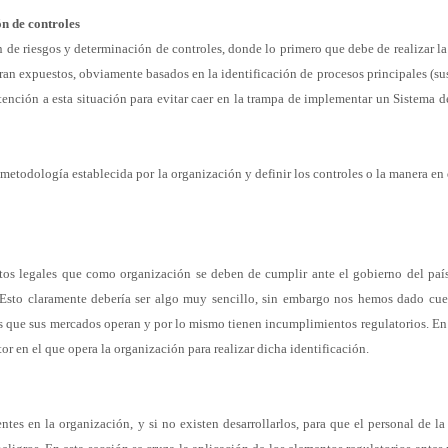
ión
de controles
ón
de riesgos y determinación de controles, donde lo primero que debe de
realizar l
tran expuestos, obviamente basados en la
identificación de procesos principales (su
atención a esta
situación para evitar caer en la trampa de implementar un Sistema 
a
metodología establecida por la organización y definir los controles o la
manera en 
itos
legales que como organización se deben de cumplir ante el gobierno del
paí
 Esto claramente debería ser algo muy sencillo, sin
embargo nos hemos dado cuen
as que sus mercados operan y por lo mismo
tienen incumplimientos regulatorios. En
tor en el que opera la
organización para realizar dicha identificación.
entes
en la organización, y si no existen desarrollarlos, para que el personal
de l