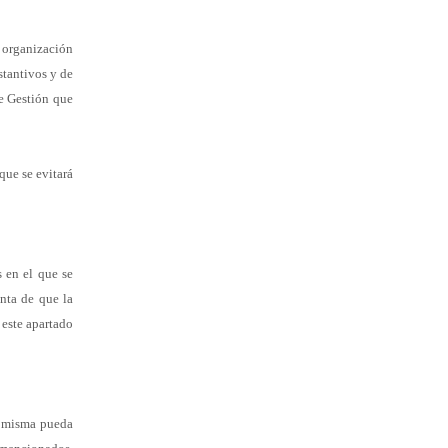
a organización
stantivos y de
de
Gestión que
que se evitará
s en el que se
ta de que la
 este apartado
a misma pueda