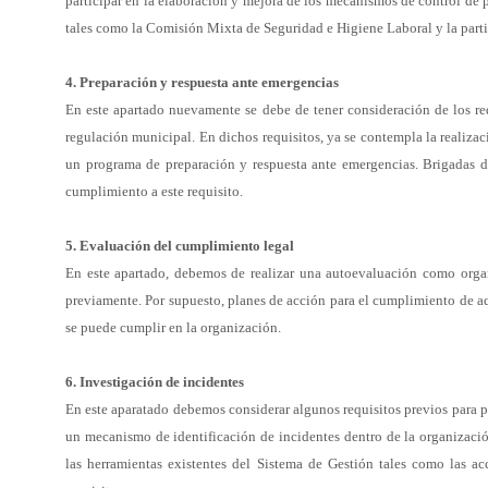
participar en la elaboración y mejora de los mecanismos
de control de p
tales como la Comisión Mixta de
Seguridad e Higiene Laboral y la part
4. Preparación y respuesta ante emergencias
En este apartado nuevamente se debe de tener consideración de los
re
regulación municipal. En dichos requisitos,
ya se contempla la realiza
un programa de preparación
y respuesta ante emergencias. Brigadas 
cumplimiento a
este requisito.
5. Evaluación del cumplimiento legal
En este apartado, debemos de realizar una autoevaluación como org
previamente. Por supuesto, planes de acción para el
cumplimiento de aq
se puede cumplir en la
organización.
6. Investigación de incidentes
En este aparatado debemos considerar algunos requisitos previos para 
un mecanismo de identificación de incidentes dentro de
la organizaci
las herramientas existentes
del Sistema de Gestión tales como las ac