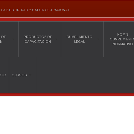
DE LA SEGURIDAD Y SALUD OCUPACIONAL
NOM'S
 DE
PRODUCTOS DE
CUMPLIMIENTO
CUMPLIMIENT
ÓN
CAPACITACIÓN
LEGAL
NORMATIVO
CTO
CURSOS