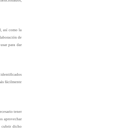
 mencionados,
l, así como la
elaboración de
usar para dar
s
identificados
más fácilmente
ecesario tener
os aprovechar
 cubrir dicho