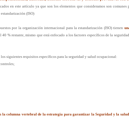
ocados en este artículo ya que son los elementos que
consideramos son comunes p
a estandarización (ISO)
opuestos
por la organización internacional para la estandarización (ISO) tienen
un
l 40 % restante, mismo que está enfocado a los factores
específicos de la seguridad
 los
siguientes requisitos específicos para la seguridad y salud ocupacional:
controles;
n la
columna vertebral de la estrategia para garantizar la Seguridad y la salu