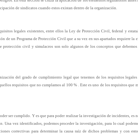
eligros. En esta sección se cruza la aplicación de los
elementos regulatorios antes
icipación de sindicatos cuando estos
existan dentro de la organización.
quisitos legales existentes, entre ellos la Ley de Protección Civil,
federal y estata
ción de un Programa de Protección Civil que a su
vez en sus apartados requiere la 
de protección civil y simulacros
son solo algunos de los conceptos que debemos 
anización
del grado de cumplimiento legal que tenemos de los requisitos legale
uellos requisitos que no cumplamos al 100 % . Este es
uno de los requisitos que 
poder
ser cumplido. Y es que para poder realizar la investigación de incidentes,
es n
ón. Una vez identificados, podemos proceder la
investigación, para lo cual podem
ciones correctivas para determinar
la causa raíz de dichos problemas y con esto