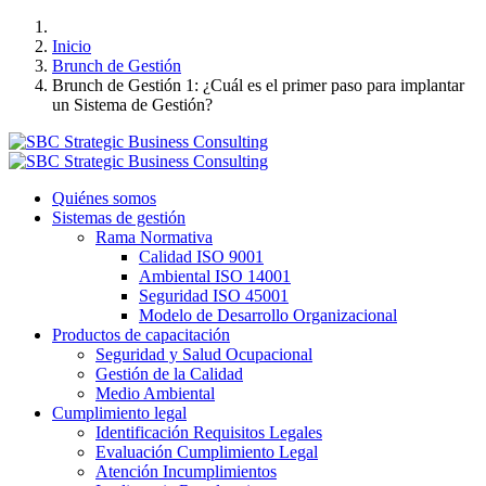
Inicio
Brunch de Gestión
Brunch de Gestión 1: ¿Cuál es el primer paso para implantar
un Sistema de Gestión?
Quiénes somos
Sistemas de gestión
Rama Normativa
Calidad ISO 9001
Ambiental ISO 14001
Seguridad ISO 45001
Modelo de Desarrollo Organizacional
Productos de capacitación
Seguridad y Salud Ocupacional
Gestión de la Calidad
Medio Ambiental
Cumplimiento legal
Identificación Requisitos Legales
Evaluación Cumplimiento Legal
Atención Incumplimientos