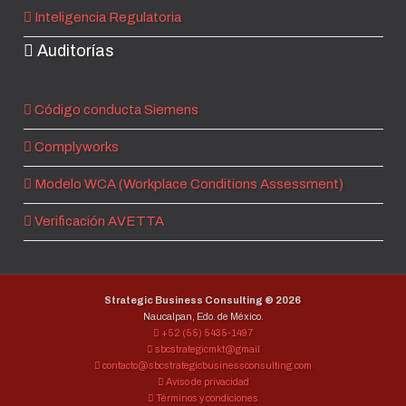
Inteligencia Regulatoria
Auditorías
Código conducta Siemens
Complyworks
Modelo WCA (Workplace Conditions Assessment)
Verificación AVETTA
Strategic Business Consulting ®
2026
Naucalpan, Edo. de México.
+52 (55) 5435-1497
sbcstrategicmkt@gmail
contacto@sbcstrategicbusinessconsulting.com
Aviso de privacidad
Términos y condiciones