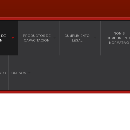
NOM'S
 DE
PRODUCTOS DE
CUMPLIMIENTO
CUMPLIMIENT
ÓN
CAPACITACIÓN
LEGAL
NORMATIVO
CTO
CURSOS