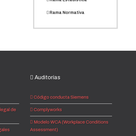
Rama Normativa
Auditorías
Código conducta Siemens
legal de
Complyworks
Modelo WCA (Workplace Conditions
gales
Assessment)