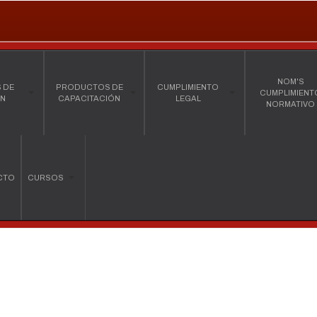
NOM'S
 DE
PRODUCTOS DE
CUMPLIMIENTO
CUMPLIMIENT
ÓN
CAPACITACIÓN
LEGAL
NORMATIVO
CTO
CURSOS