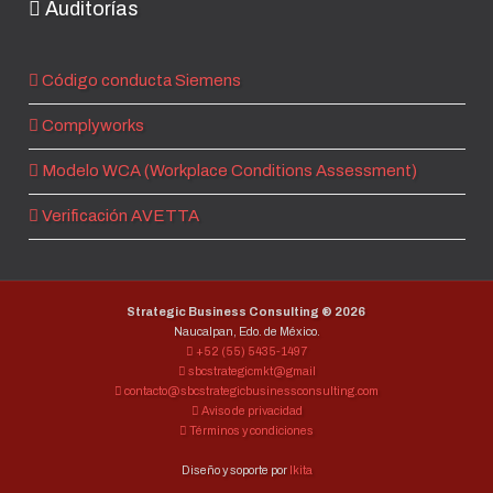
Auditorías
Código conducta Siemens
Complyworks
Modelo WCA (Workplace Conditions Assessment)
Verificación AVETTA
Strategic Business Consulting ®
2026
Naucalpan, Edo. de México.
+52 (55) 5435-1497
sbcstrategicmkt@gmail
contacto@sbcstrategicbusinessconsulting.com
Aviso de privacidad
Términos y condiciones
Diseño y soporte por
Ikita